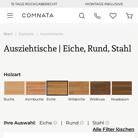
15 TAGE RÜCKGABERECHT
MONTAGE INKLUSIVE
Start
Esstische
Ausziehtische
Ausziehtische | Eiche, Rund, Stahl
Holzart
Buche
Kernbuche
Eiche
Wildeiche
Wildnuss
Nussbaum
Ihre Auswahl:
Eiche
| Rund
| Stahl
Alle Filter löschen