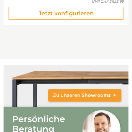
UVP
CHF 5'658.99
Jetzt konfigurieren