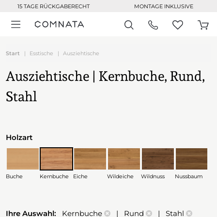
15 TAGE RÜCKGABERECHT
MONTAGE INKLUSIVE
Start
Esstische
Ausziehtische
Ausziehtische | Kernbuche, Rund,
Stahl
Holzart
Buche
Kernbuche
Eiche
Wildeiche
Wildnuss
Nussbaum
Ihre Auswahl:
Kernbuche
| Rund
| Stahl