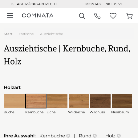
15 TAGE RÜCKGABERECHT
MONTAGE INKLUSIVE
Start
Esstische
Ausziehtische
Ausziehtische | Kernbuche, Rund,
Holz
Holzart
Buche
Kernbuche
Eiche
Wildeiche
Wildnuss
Nussbaum
Ihre Auswahl:
Kernbuche
| Rund
| Holz