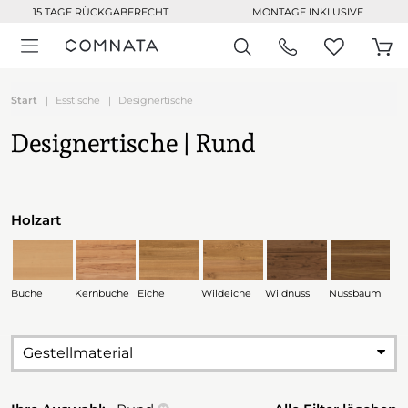
15 TAGE RÜCKGABERECHT
MONTAGE INKLUSIVE
Start
Esstische
Designertische
Designertische | Rund
Holzart
Buche
Kernbuche
Eiche
Wildeiche
Wildnuss
Nussbaum
Gestellmaterial