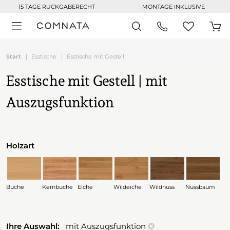
15 TAGE RÜCKGABERECHT
MONTAGE INKLUSIVE
Start
Esstische
Esstische mit Gestell
Esstische mit Gestell | mit
Auszugsfunktion
Holzart
Buche
Kernbuche
Eiche
Wildeiche
Wildnuss
Nussbaum
Ihre Auswahl:
mit Auszugsfunktion