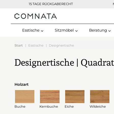
15 TAGE RÜCKGABERECHT
Kontakt
Esstische
Sitzmöbel
Beratung
Start
Esstische
Designertische
Designertische | Quadrat
Holzart
Buche
Kernbuche
Eiche
Wildeiche