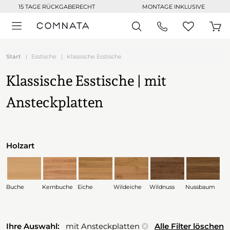
15 TAGE RÜCKGABERECHT
MONTAGE INKLUSIVE
Start
Esstische
Klassische Esstische
Klassische Esstische | mit
Ansteckplatten
Holzart
Buche
Kernbuche
Eiche
Wildeiche
Wildnuss
Nussbaum
Ihre Auswahl:
mit Ansteckplatten
Alle Filter löschen