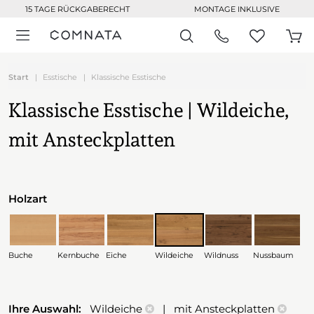
15 TAGE RÜCKGABERECHT
MONTAGE INKLUSIVE
Start
Esstische
Klassische Esstische
Klassische Esstische | Wildeiche,
mit Ansteckplatten
Holzart
Buche
Kernbuche
Eiche
Wildeiche
Wildnuss
Nussbaum
Ihre Auswahl:
Wildeiche
| mit Ansteckplatten