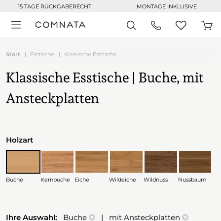
15 TAGE RÜCKGABERECHT
MONTAGE INKLUSIVE
Start
Esstische
Klassische Esstische
Klassische Esstische | Buche, mit
Ansteckplatten
Holzart
Buche
Kernbuche
Eiche
Wildeiche
Wildnuss
Nussbaum
Ihre Auswahl:
Buche
| mit Ansteckplatten