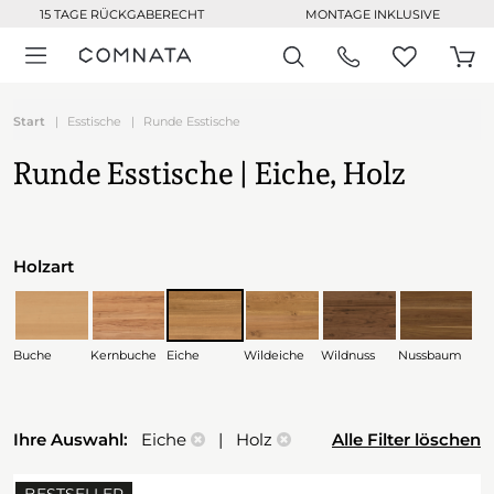
15 TAGE RÜCKGABERECHT
MONTAGE INKLUSIVE
Start
Esstische
Runde Esstische
Runde Esstische | Eiche, Holz
Holzart
Buche
Kernbuche
Eiche
Wildeiche
Wildnuss
Nussbaum
Ihre Auswahl:
Eiche
| Holz
Alle Filter löschen