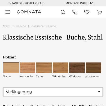
15 TAGE RÜCKGABERECHT
MONTAGE INKLUSIVE
Start
Esstische
Klassische Esstische
Klassische Esstische | Buche, Stahl
Holzart
Buche
Kernbuche
Eiche
Wildeiche
Wildnuss
Nussbaum
Verlängerung