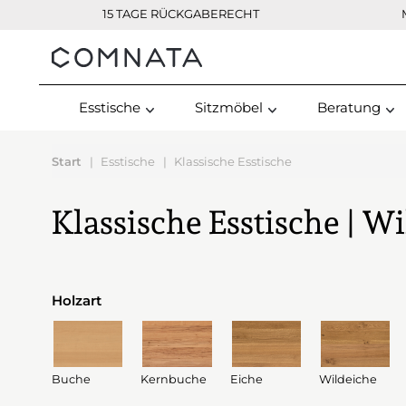
15 TAGE RÜCKGABERECHT
Kontakt
Esstische
Sitzmöbel
Beratung
Start
Esstische
Klassische Esstische
Klassische Esstische | Wi
Holzart
Buche
Kernbuche
Eiche
Wildeiche