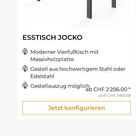
ESSTISCH JOCKO
Moderner Vierfußtisch mit
Massivholzplatte
Gestell aus hochwertigem Stahl oder
Edelstahl
Gestellauszug möglich
ab
CHF 2'206.00
UVP
CHF 2'867.99
Jetzt konfigurieren