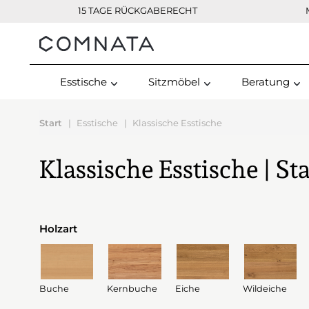
15 TAGE RÜCKGABERECHT
Kontakt
Esstische
Sitzmöbel
Beratung
Start
Esstische
Klassische Esstische
Klassische Esstische | St
Holzart
Buche
Kernbuche
Eiche
Wildeiche