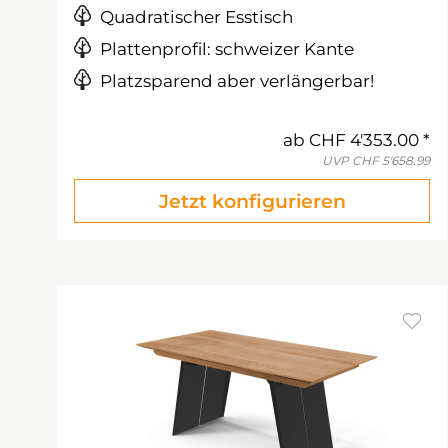
Quadratischer Esstisch
Plattenprofil: schweizer Kante
Platzsparend aber verlängerbar!
ab
CHF 4'353.00
UVP
CHF 5'658.99
Jetzt konfigurieren