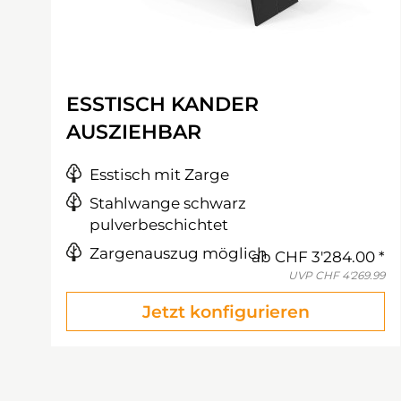
ESSTISCH KANDER
AUSZIEHBAR
Esstisch mit Zarge
Stahlwange schwarz
pulverbeschichtet
Zargenauszug möglich
ab
CHF 3'284.00
UVP
CHF 4'269.99
Jetzt konfigurieren