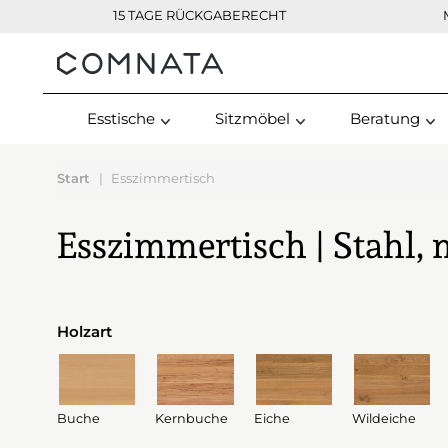
15 TAGE RÜCKGABERECHT
Kontakt
Esstische
Sitzmöbel
Beratung
Start
Esszimmertisch
Esszimmertisch | Stahl,
Holzart
Buche
Kernbuche
Eiche
Wildeiche