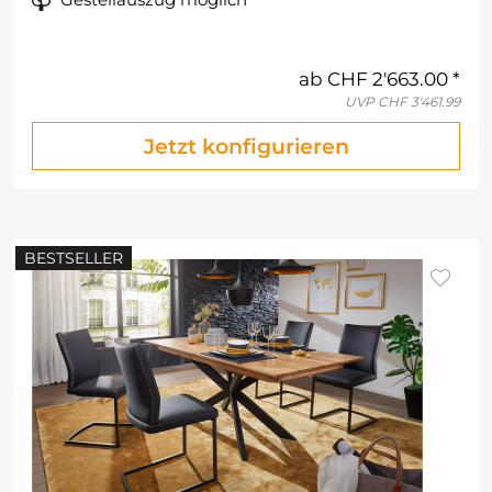
ab
CHF 2'663.00
UVP
CHF 3'461.99
Jetzt konfigurieren
BESTSELLER