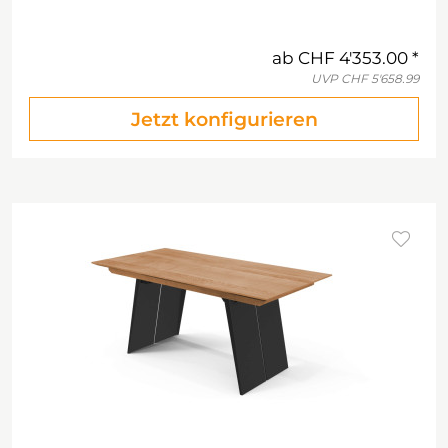
ab
CHF 4'353.00
UVP
CHF 5'658.99
Jetzt konfigurieren