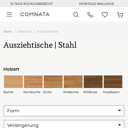
15 TAGE RÜCKGABERECHT
MONTAGE INKLUSIVE
Start
Esstische
Ausziehtische
Ausziehtische | Stahl
Holzart
Buche
Kernbuche
Eiche
Wildeiche
Wildnuss
Nussbaum
Form
Verlängerung