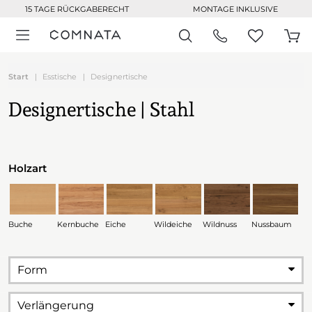
15 TAGE RÜCKGABERECHT
MONTAGE INKLUSIVE
Start
Esstische
Designertische
Designertische | Stahl
Holzart
Buche
Kernbuche
Eiche
Wildeiche
Wildnuss
Nussbaum
Form
Verlängerung