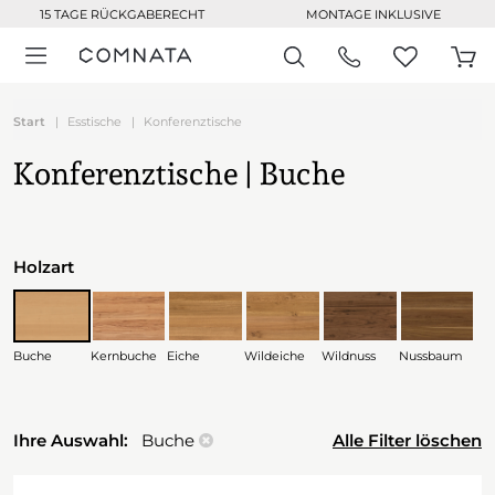
15 TAGE RÜCKGABERECHT
MONTAGE INKLUSIVE
Start
Esstische
Konferenztische
Konferenztische | Buche
Holzart
Buche
Kernbuche
Eiche
Wildeiche
Wildnuss
Nussbaum
Ihre Auswahl:
Buche
Alle Filter löschen