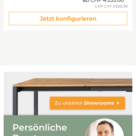
ab
CHF 4'353.00
UVP
CHF 5'658.99
Jetzt konfigurieren