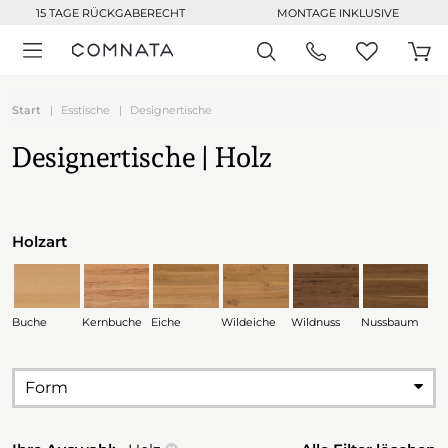
15 TAGE RÜCKGABERECHT
MONTAGE INKLUSIVE
Start
Esstische
Designertische
Designertische | Holz
Holzart
Buche
Kernbuche
Eiche
Wildeiche
Wildnuss
Nussbaum
Form