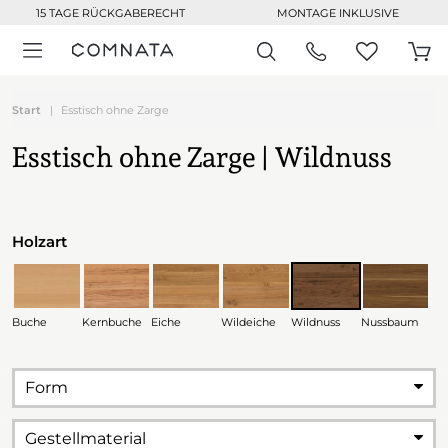
15 TAGE RÜCKGABERECHT
MONTAGE INKLUSIVE
Start
Esstisch ohne Zarge
Esstisch ohne Zarge | Wildnuss
Holzart
Buche
Kernbuche
Eiche
Wildeiche
Wildnuss
Nussbaum
Form
Gestellmaterial