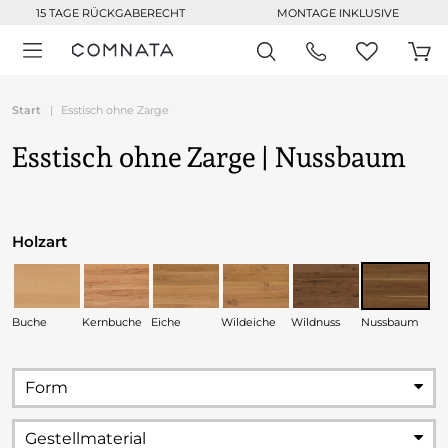
15 TAGE RÜCKGABERECHT
MONTAGE INKLUSIVE
Start
Esstisch ohne Zarge
Esstisch ohne Zarge | Nussbaum
Holzart
Buche
Kernbuche
Eiche
Wildeiche
Wildnuss
Nussbaum
Form
Gestellmaterial