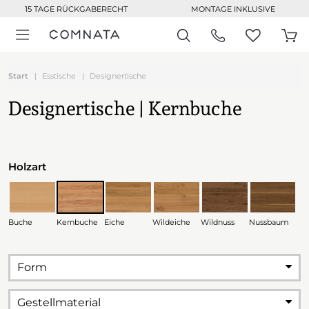
15 TAGE RÜCKGABERECHT
MONTAGE INKLUSIVE
Start
Esstische
Designertische
Designertische | Kernbuche
Holzart
Buche
Kernbuche
Eiche
Wildeiche
Wildnuss
Nussbaum
Form
Gestellmaterial