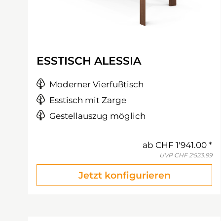
ESSTISCH ALESSIA
Moderner Vierfußtisch
Esstisch mit Zarge
Gestellauszug möglich
ab
CHF 1'941.00
UVP
CHF 2'523.99
Jetzt konfigurieren