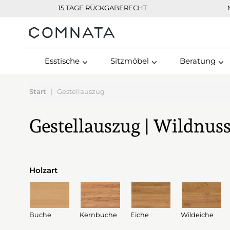
15 TAGE RÜCKGABERECHT
Kontakt
Esstische
Sitzmöbel
Beratung
Start
Gestellauszug
Gestellauszug | Wildnus
Holzart
Buche
Kernbuche
Eiche
Wildeiche