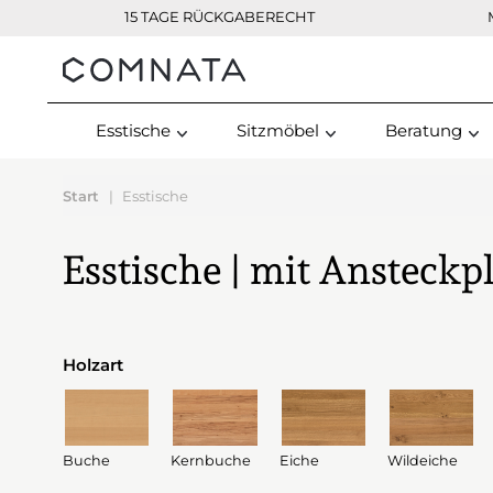
15 TAGE RÜCKGABERECHT
Kontakt
Esstische
Sitzmöbel
Beratung
Start
Esstische
Esstische | mit Ansteckp
Holzart
Buche
Kernbuche
Eiche
Wildeiche