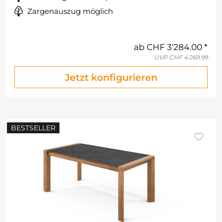
Zargenauszug möglich
ab
CHF 3'284.00
UVP
CHF 4'269.99
Jetzt konfigurieren
BESTSELLER