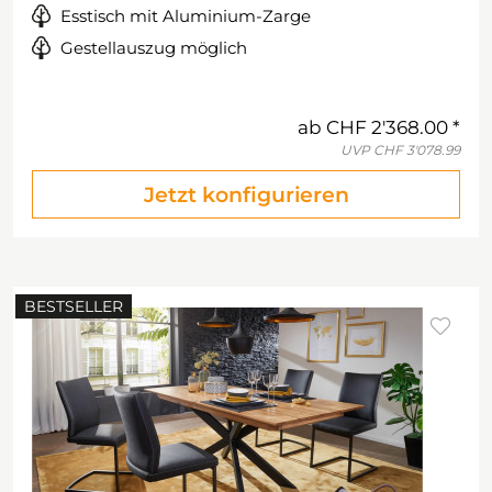
Esstisch mit Aluminium-Zarge
Gestellauszug möglich
ab
CHF 2'368.00
UVP
CHF 3'078.99
Jetzt konfigurieren
BESTSELLER