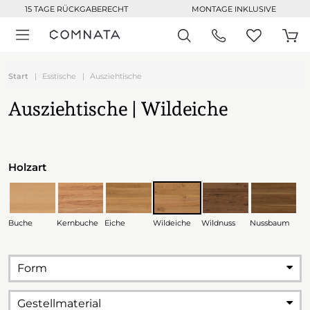
15 TAGE RÜCKGABERECHT
MONTAGE INKLUSIVE
Start
Esstische
Ausziehtische
Ausziehtische | Wildeiche
Holzart
Buche
Kernbuche
Eiche
Wildeiche
Wildnuss
Nussbaum
Form
Gestellmaterial