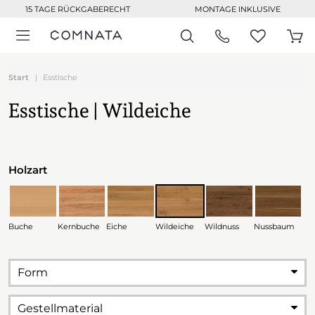
15 TAGE RÜCKGABERECHT
MONTAGE INKLUSIVE
Start
Esstische
Esstische | Wildeiche
Holzart
Buche
Kernbuche
Eiche
Wildeiche
Wildnuss
Nussbaum
Form
Gestellmaterial