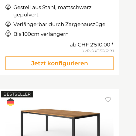
Gestell aus Stahl, mattschwarz
gepulvert
Verlängerbar durch Zargenauszüge
Bis 100cm verlängern
ab
CHF 2'510.00
UVP
CHF 3'262.99
Jetzt konfigurieren
BESTSELLER