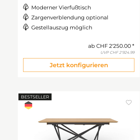
Moderner Vierfußtisch
Zargenverblendung optional
Gestellauszug möglich
ab
CHF 2'250.00
UVP
CHF 2'924.99
Jetzt konfigurieren
BESTSELLER