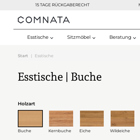
15 TAGE RÜCKGABERECHT
Kontakt
Esstische
Sitzmöbel
Beratung
Start
Esstische
Esstische | Buche
Holzart
Buche
Kernbuche
Eiche
Wildeiche